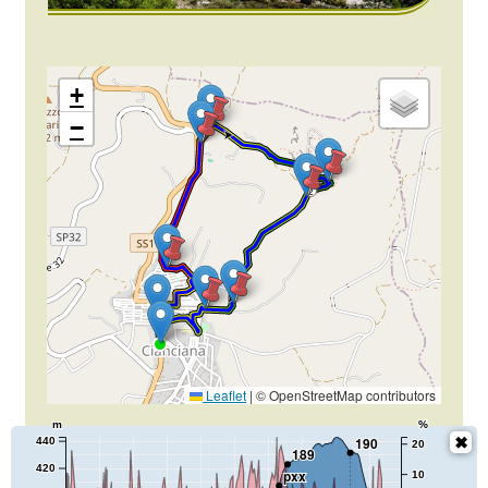
+
−
2
4
Leaflet
|
© OpenStreetMap contributors
m
%
190
440
20
189
420
pxx
10