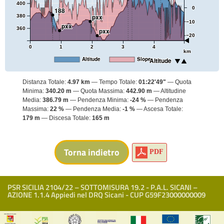
400
0
188
pxx
380
−10
pxx
360
pxx
−20
0
1
2
3
4
km
Altitude
Slope
Altitude
Distanza Totale:
4.97 km
Tempo Totale:
01:22'49"
Quota
Minima:
340.20 m
Quota Massima:
442.90 m
Altitudine
Media:
386.79 m
Pendenza Minima:
-24 %
Pendenza
Massima:
22 %
Pendenza Media:
-1 %
Ascesa Totale:
179 m
Discesa Totale:
165 m
PDF
PSR SICILIA 2104/22 – SOTTOMISURA 19.2 - P.A.L. SICANI –
AZIONE 1.1.4 Appiedi nel DRQ Sicani - CUP G59F23000000009