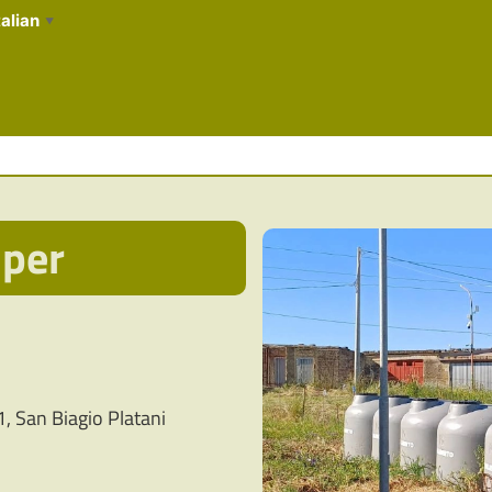
talian
▼
mper
, San Biagio Platani