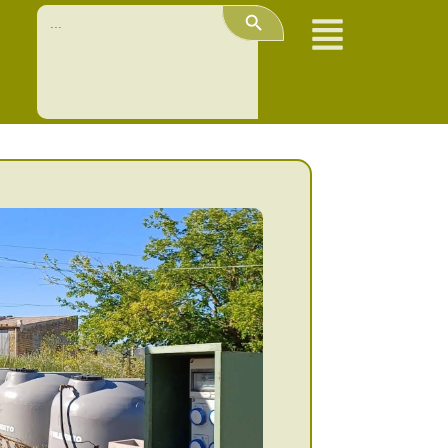
Search Button
Search
for: