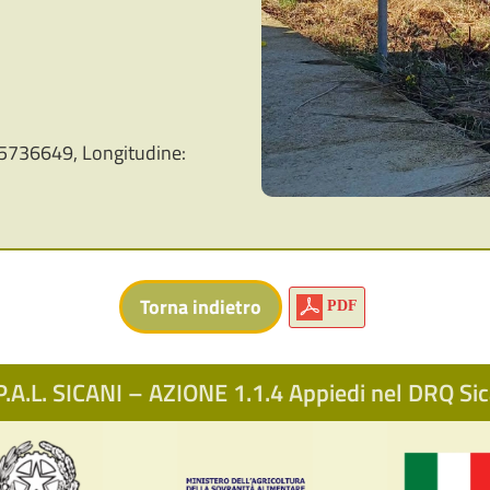
5736649, Longitudine:
PDF
.A.L. SICANI – AZIONE 1.1.4 Appiedi nel DRQ S