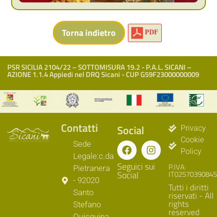
PDF
PSR SICILIA 2104/22 – SOTTOMISURA 19.2 - P.A.L. SICANI –
AZIONE 1.1.4 Appiedi nel DRQ Sicani - CUP G59F23000000009
Contatti
Social
Privacy
Cookie
Sede
Policy
Legale:c.da
Seguici sui
P.IVA:
Pietranera
Social
IT02570390845
- 92020
Tutti i diritti
Santo
riservati - All
rights
Stefano
reserved
Quisquina