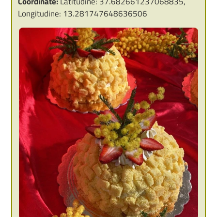
Coordinate:
Latitudine: 37.682661237068835,
Longitudine: 13.281747648636506