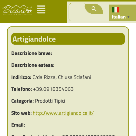
Search Button
Search
for:
Italian
▼
Artigiandolce
Descrizione breve:
Descrizione estesa:
Indirizzo:
C/da Rizza, Chiusa Sclafani
Telefono:
+39.0918354063
Categoria:
Prodotti Tipici
Sito web:
http://www.artigiandolce.it/
Email: