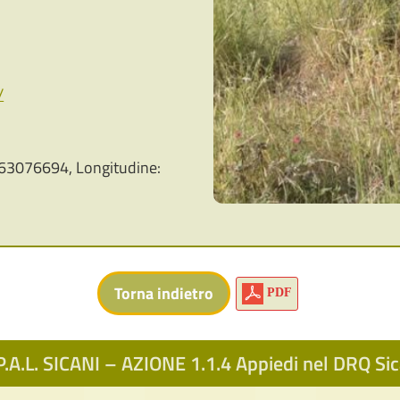
/
63076694, Longitudine:
PDF
.A.L. SICANI – AZIONE 1.1.4 Appiedi nel DRQ S