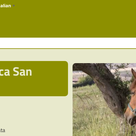
talian
▼
ica San
ata