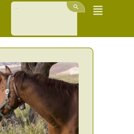
Search Button
Search
for: