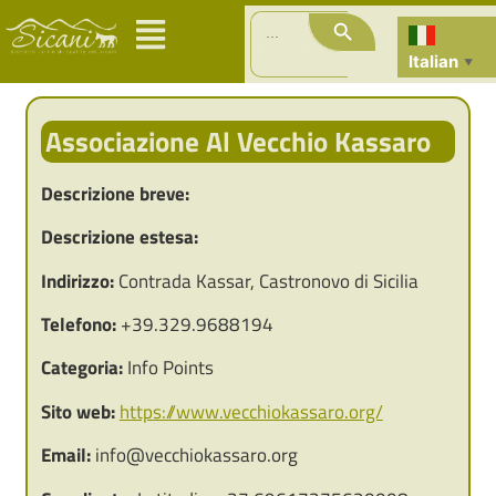
Search Button
Search
for:
Italian
▼
Associazione Al Vecchio Kassaro
Descrizione breve:
Descrizione estesa:
Indirizzo:
Contrada Kassar, Castronovo di Sicilia
Telefono:
+39.329.9688194
Categoria:
Info Points
Sito web:
https://www.vecchiokassaro.org/
Email:
info@vecchiokassaro.org