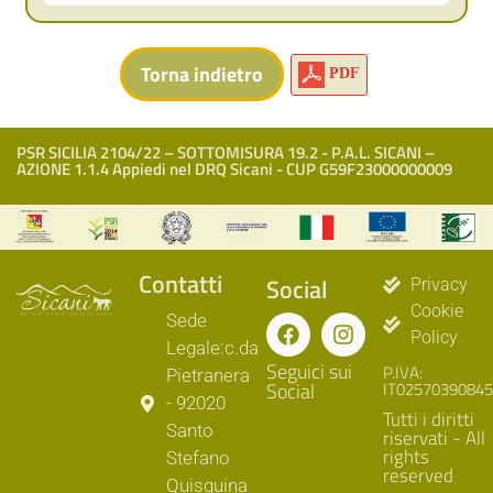
PDF
PSR SICILIA 2104/22 – SOTTOMISURA 19.2 - P.A.L. SICANI –
AZIONE 1.1.4 Appiedi nel DRQ Sicani - CUP G59F23000000009
Contatti
Social
Privacy
Cookie
Sede
Policy
Legale:c.da
Seguici sui
P.IVA:
Pietranera
Social
IT02570390845
- 92020
Tutti i diritti
Santo
riservati - All
rights
Stefano
reserved
Quisquina