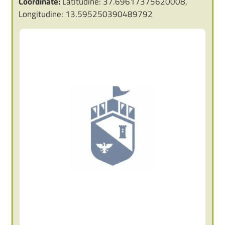
Coordinate:
Latitudine: 37.69617375620008,
Longitudine: 13.595250390489792