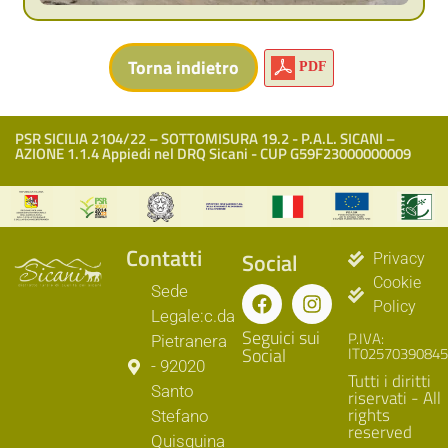
PDF
PSR SICILIA 2104/22 – SOTTOMISURA 19.2 - P.A.L. SICANI –
AZIONE 1.1.4 Appiedi nel DRQ Sicani - CUP G59F23000000009
Contatti
Social
Privacy
Cookie
Sede
Policy
Legale:c.da
Seguici sui
P.IVA:
Pietranera
Social
IT02570390845
- 92020
Tutti i diritti
Santo
riservati - All
rights
Stefano
reserved
Quisquina