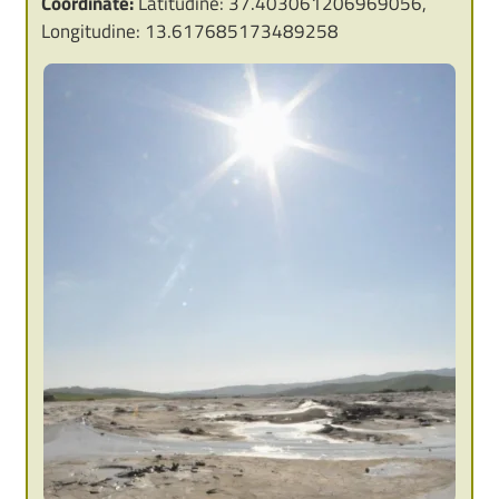
Coordinate:
Latitudine: 37.403061206969056,
Longitudine: 13.617685173489258