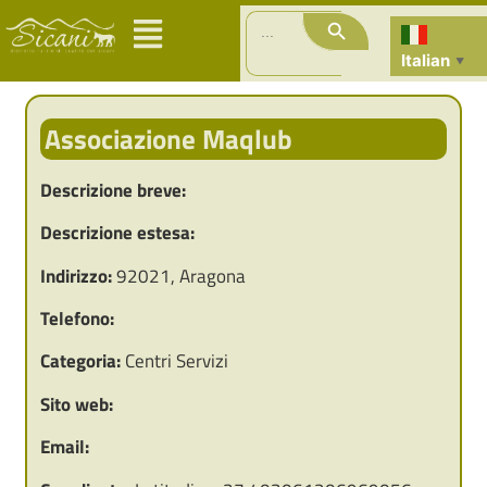
Search Button
Search
for:
Italian
▼
Associazione Maqlub
Descrizione breve:
Descrizione estesa:
Indirizzo:
92021, Aragona
Telefono:
Categoria:
Centri Servizi
Sito web:
Email: