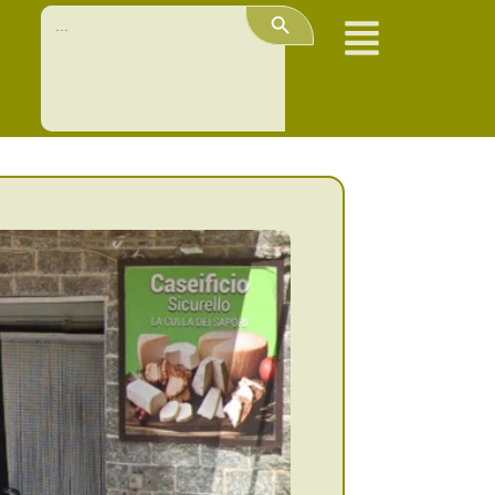
Search Button
Search
for: