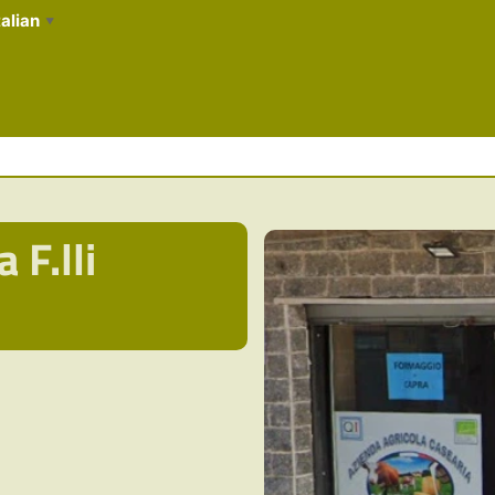
talian
▼
 F.lli