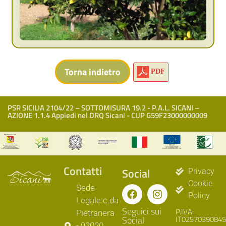
PDF
PSR SICILIA 2104/22 – SOTTOMISURA 19.2 - P.A.L. SICANI –
AZIONE 1.1.4 Appiedi nel DRQ Sicani - CUP G59F23000000009
Contatti
Social
Privacy
Cookie
Sede
Policy
Legale:c.da
Seguici sui
P.IVA:
Pietranera
Social
IT02570390845
- 92020