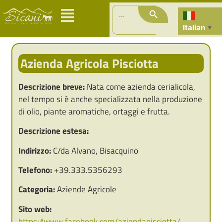
Search Button
Search
for:
Italian
▼
Azienda Agricola Pisciotta
Descrizione breve:
Nata come azienda cerialicola,
nel tempo si è anche specializzata nella produzione
di olio, piante aromatiche, ortaggi e frutta.
Descrizione estesa:
Indirizzo:
C/da Alvano, Bisacquino
Telefono:
+39.333.5356293
Categoria:
Aziende Agricole
Sito web:
https://www.facebook.com/aziendapisciotta/