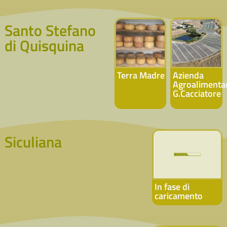
Santo Stefano
di Quisquina
Terra Madre
Azienda
Agroalimenta
G.Cacciatore
Siculiana
In fase di
caricamento