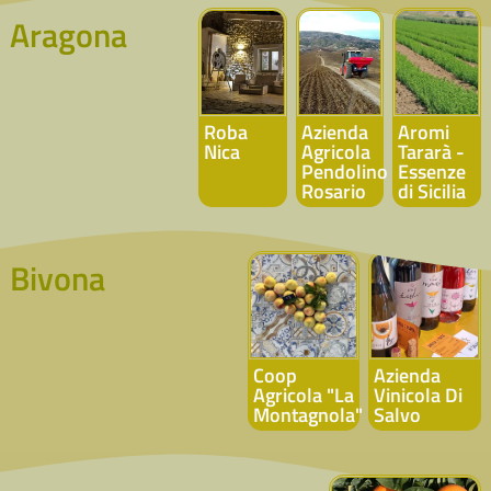
Aragona
Roba
Azienda
Aromi
Nica
Agricola
Tararà -
Pendolino
Essenze
Rosario
di Sicilia
Bivona
Coop
Azienda
Agricola "La
Vinicola Di
Montagnola"
Salvo