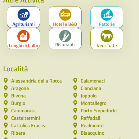
Agriturismi
Hotel e B&B
Fattorie
Ristoranti
Luoghi di Culto
Vedi Tutte
Località
Alessandria della Rocca
Calamonaci
Aragona
Cianciana
Bivona
Joppolo
Burgio
Montallegro
Cammarata
Porto Empedocle
Casteltermini
Raffadali
Cattolica Eraclea
Realmonte
Ribera
Bisacquino