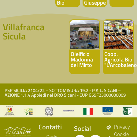
Bio
Giuseppe
Villafranca
Sicula
Oleificio
Coop.
Madonna
Agricola Bio
del Mirto
"L'Arcobaleno
PSR SICILIA 2104/22 – SOTTOMISURA 19.2 - P.A.L. SICANI –
AZIONE 1.1.4 Appiedi nel DRQ Sicani - CUP G59F23000000009
Contatti
Social
Privacy
Cookie