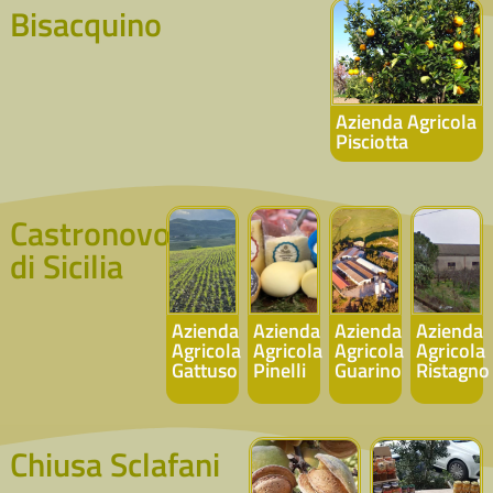
Bisacquino
Azienda Agricola
Pisciotta
Castronovo
di Sicilia
Azienda
Azienda
Azienda
Azienda
Agricola
Agricola
Agricola
Agricola
Gattuso
Pinelli
Guarino
Ristagno
Chiusa Sclafani