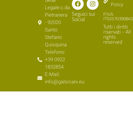
Sede
Policy
Legale:c.da
Seguici sui
P.IVA:
Pietranera
Social
IT02570390845
- 92020
Tutti i diritti
Santo
riservati - All
rights
Stefano
reserved
Quisquina
Telefono:
+39 0922
1832854
E-Mail:
info@galsicani.eu