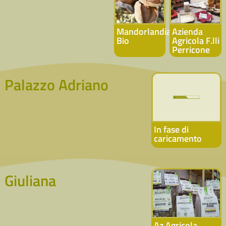
Mandorlandia
Azienda
Bio
Agricola F.lli
Perricone
Palazzo Adriano
In fase di
caricamento
Giuliana
Az.Agricola