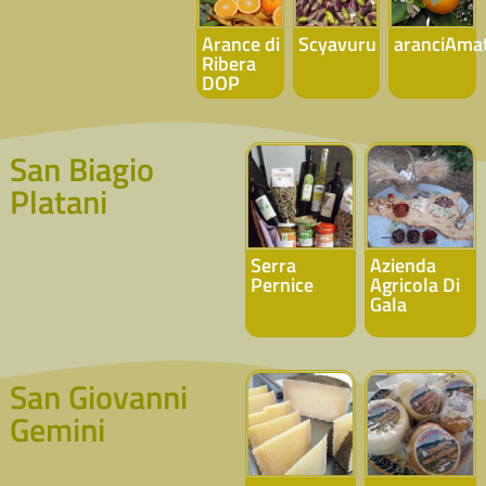
Arance di
Scyavuru
aranciAma
Ribera
DOP
San Biagio
Platani
Serra
Azienda
Pernice
Agricola Di
Gala
San Giovanni
Gemini