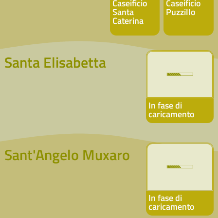
Caseificio
Caseificio
Santa
Puzzillo
Caterina
Santa Elisabetta
In fase di
caricamento
Sant'Angelo Muxaro
In fase di
caricamento