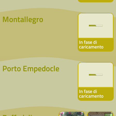
Montallegro
In fase di
caricamento
Porto Empedocle
In fase di
caricamento