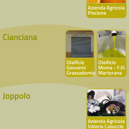
Azienda Agricola
Piscione
Cianciana
Oleificio
Oleificio
Giovanni
Moma - F.lli
Grassadomia
Martorana
Joppolo
Azienda Agricola
Valeria Casuccio