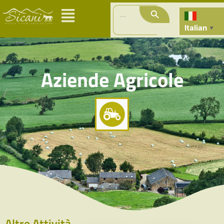
Search Button
Search
for:
Italian
▼
Aziende Agricole
Altre Attività