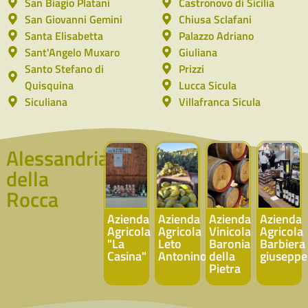
San Biagio Platani
Castronovo di Sicilia
San Giovanni Gemini
Chiusa Sclafani
Santa Elisabetta
Palazzo Adriano
Sant'Angelo Muxaro
Giuliana
Santo Stefano di
Prizzi
Quisquina
Lucca Sicula
Siculiana
Villafranca Sicula
Alessandria
della
Rocca
Azienda
Azienda
Azienda
Azienda
Agricola
Agricola
Vinicola
Agricola
"La
Leto
Baronia
Barbiera
Casina"
Antonino
della
giuseppe
Pietra