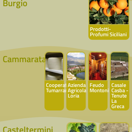
Burgio
Prodotti-
Profumi Siciliani
Cammarata
Cooperativa
Azienda
Feudo
Casale
Tumarrano
Agricola
Montoni
Casba -
Loria
Tenute
La
Greca
Casteltermini