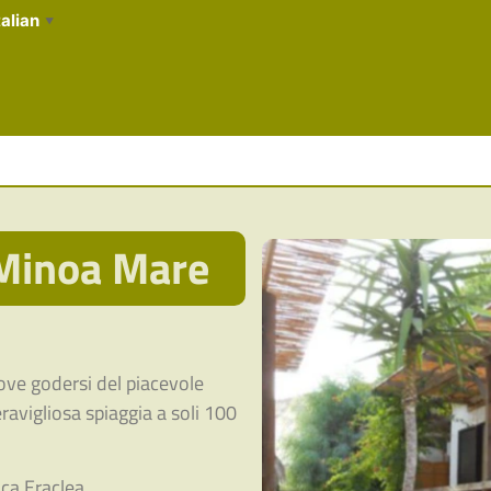
talian
▼
Minoa Mare
dove godersi del piacevole
eravigliosa spiaggia a soli 100
ica Eraclea