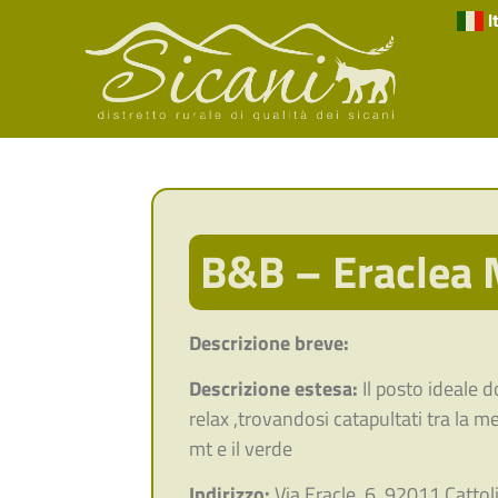
I
B&B – Eraclea 
Descrizione breve:
Descrizione estesa:
Il posto ideale 
relax ,trovandosi catapultati tra la m
mt e il verde
Indirizzo:
Via Eracle, 6, 92011 Cattol