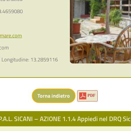
8.4659080
amare.com
.com
, Longitudine: 13.2859116
PDF
.A.L. SICANI – AZIONE 1.1.4 Appiedi nel DRQ S