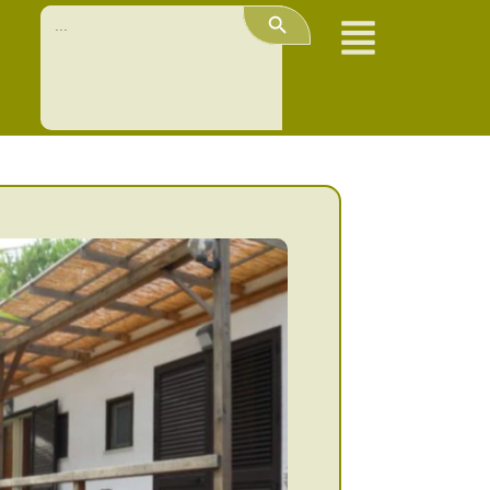
Search Button
Search
for: