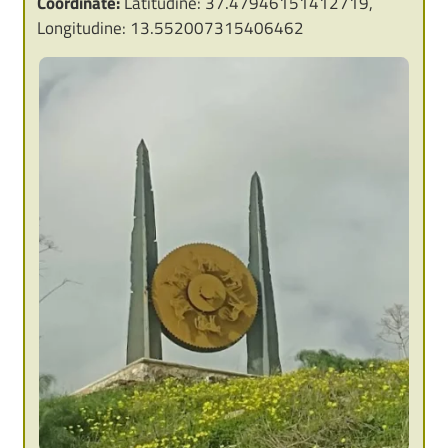
Coordinate:
Latitudine: 37.47946151412719,
Longitudine: 13.552007315406462