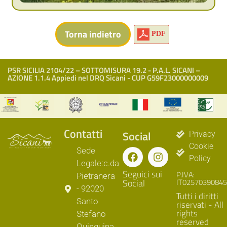
PDF
PSR SICILIA 2104/22 – SOTTOMISURA 19.2 - P.A.L. SICANI –
AZIONE 1.1.4 Appiedi nel DRQ Sicani - CUP G59F23000000009
Contatti
Social
Privacy
Cookie
Sede
Policy
Legale:c.da
Seguici sui
P.IVA:
Pietranera
Social
IT02570390845
- 92020
Tutti i diritti
Santo
riservati - All
rights
Stefano
reserved
Quisquina