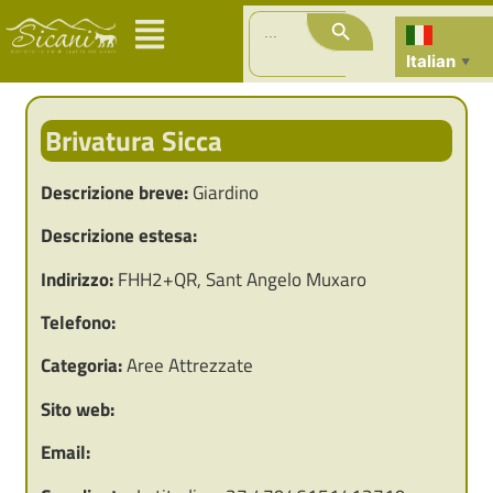
Search Button
Search
for:
Italian
▼
Brivatura Sicca
Descrizione breve:
Giardino
Descrizione estesa:
Indirizzo:
FHH2+QR, Sant Angelo Muxaro
Telefono:
Categoria:
Aree Attrezzate
Sito web:
Email: