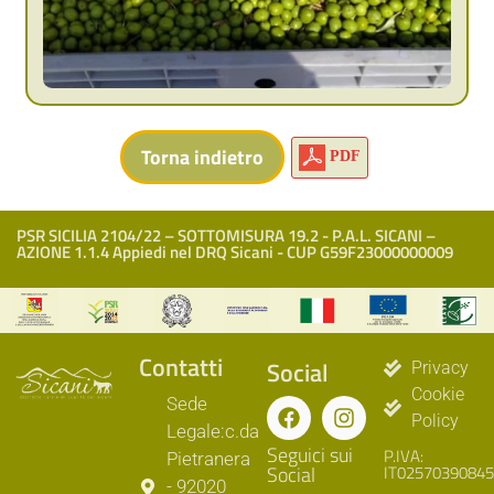
PDF
PSR SICILIA 2104/22 – SOTTOMISURA 19.2 - P.A.L. SICANI –
AZIONE 1.1.4 Appiedi nel DRQ Sicani - CUP G59F23000000009
Contatti
Social
Privacy
Cookie
Sede
Policy
Legale:c.da
Seguici sui
P.IVA:
Pietranera
Social
IT02570390845
- 92020