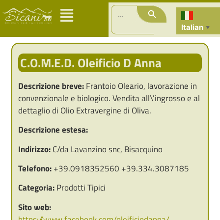
Search Button
Search
for:
Italian
▼
C.O.M.E.D. Oleificio D Anna
Descrizione breve:
Frantoio Oleario, lavorazione in
convenzionale e biologico. Vendita all\'ingrosso e al
dettaglio di Olio Extravergine di Oliva.
Descrizione estesa:
Indirizzo:
C/da Lavanzino snc, Bisacquino
Telefono:
+39.0918352560 +39.334.3087185
Categoria:
Prodotti Tipici
Sito web:
https://www.facebook.com/oleificiodanna/