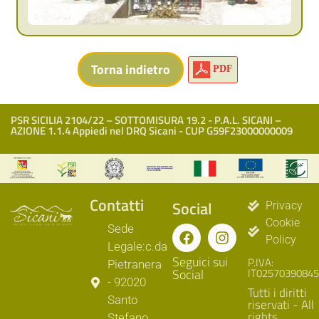
PDF
PSR SICILIA 2104/22 – SOTTOMISURA 19.2 - P.A.L. SICANI –
AZIONE 1.1.4 Appiedi nel DRQ Sicani - CUP G59F23000000009
Contatti
Social
Privacy
Cookie
Sede
Policy
Legale:c.da
Seguici sui
P.IVA:
Pietranera
Social
IT02570390845
- 92020
Tutti i diritti
Santo
riservati - All
rights
Stefano