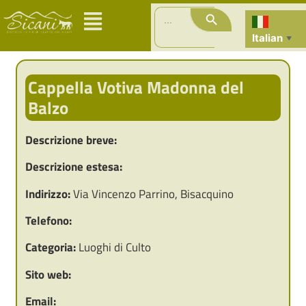
Search Button
Search
for:
Italian
▼
Cappella Votiva Madonna del
Balzo
Descrizione breve:
Descrizione estesa:
Indirizzo:
Via Vincenzo Parrino, Bisacquino
Telefono:
Categoria:
Luoghi di Culto
Sito web:
Email: