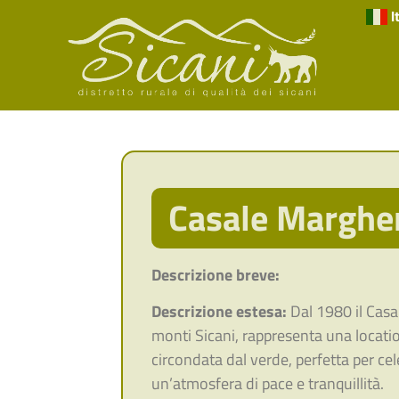
I
Casale Margher
Descrizione breve:
Descrizione estesa:
Dal 1980 il Casa
monti Sicani, rappresenta una locati
circondata dal verde, perfetta per cele
un’atmosfera di pace e tranquillità.