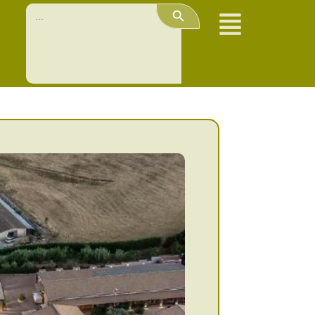
Search Button
Search
for: