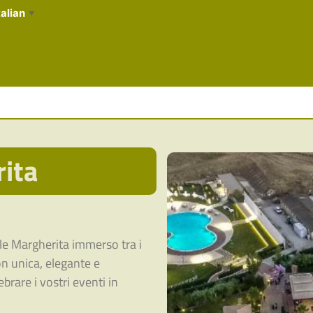
talian
▼
ita
le Margherita immerso tra i
on unica, elegante e
brare i vostri eventi in