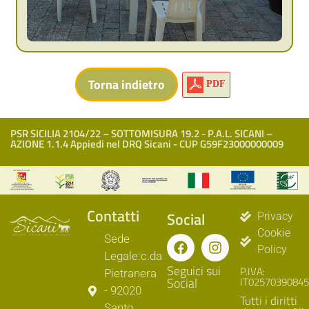
PDF
PSR SICILIA 2104/22 – SOTTOMISURA 19.2 - P.A.L. SICANI –
AZIONE 1.1.4 Appiedi nel DRQ Sicani - CUP G59F23000000009
Contatti
Social
Privacy
Cookie
Sede
Policy
Legale:c.da
Seguici sui
P.IVA:
Pietranera
Social
IT02570390845
- 92020
Tutti i diritti
Santo