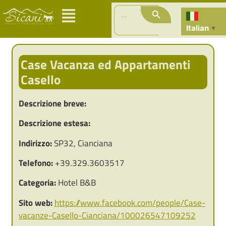
Search Button
Search
for:
Italian
▼
Case Vacanza ed Appartamenti
Casello
Descrizione breve:
Descrizione estesa:
Indirizzo:
SP32, Cianciana
Telefono:
+39.329.3603517
Categoria:
Hotel B&B
Sito web:
https://www.facebook.com/people/Case-
vacanze-Casello-Cianciana/100026547109252