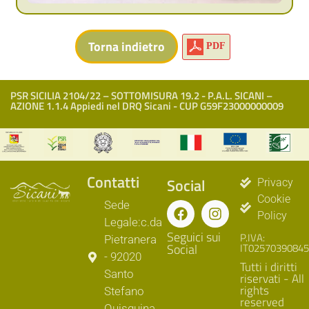
PDF
PSR SICILIA 2104/22 – SOTTOMISURA 19.2 - P.A.L. SICANI –
AZIONE 1.1.4 Appiedi nel DRQ Sicani - CUP G59F23000000009
Contatti
Social
Privacy
Cookie
Sede
Policy
Legale:c.da
Seguici sui
P.IVA:
Pietranera
Social
IT02570390845
- 92020
Tutti i diritti
Santo
riservati - All
rights
Stefano
reserved
Quisquina