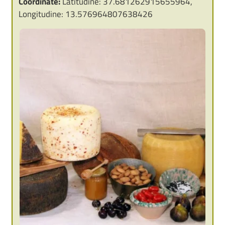
Coordinate:
Latitudine: 37.681262915655964,
Longitudine: 13.576964807638426