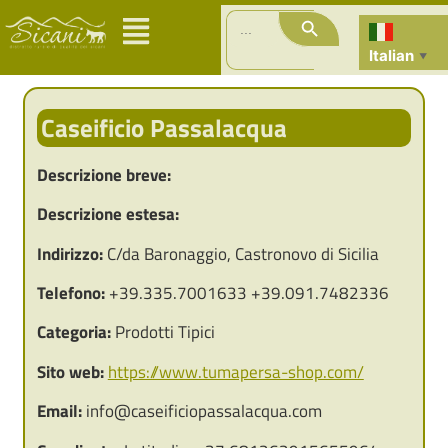
Search Button
Search
for:
Italian
▼
Caseificio Passalacqua
Descrizione breve:
Descrizione estesa:
Indirizzo:
C/da Baronaggio, Castronovo di Sicilia
Telefono:
+39.335.7001633 +39.091.7482336
Categoria:
Prodotti Tipici
Sito web:
https://www.tumapersa-shop.com/
Email:
info@caseificiopassalacqua.com