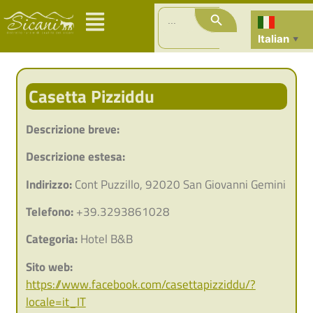
Search Button
Search
for:
Italian
▼
Casetta Pizziddu
Descrizione breve:
Descrizione estesa:
Indirizzo:
Cont Puzzillo, 92020 San Giovanni Gemini
Telefono:
+39.3293861028
Categoria:
Hotel B&B
Sito web:
https://www.facebook.com/casettapizziddu/?
locale=it_IT