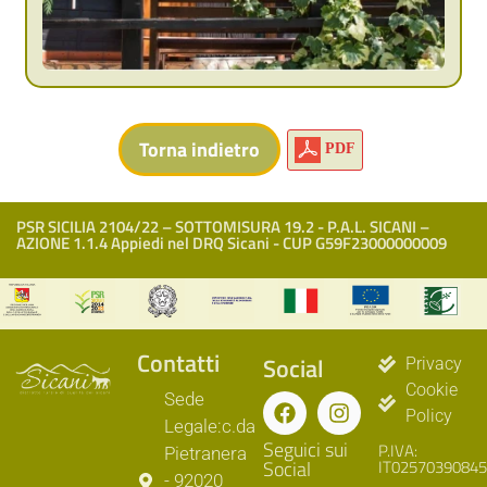
PDF
PSR SICILIA 2104/22 – SOTTOMISURA 19.2 - P.A.L. SICANI –
AZIONE 1.1.4 Appiedi nel DRQ Sicani - CUP G59F23000000009
Contatti
Social
Privacy
Cookie
Sede
Policy
Legale:c.da
Seguici sui
P.IVA:
Pietranera
Social
IT02570390845
- 92020