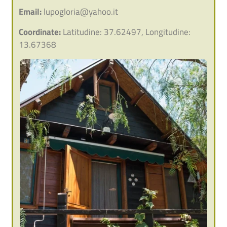
Email:
lupogloria@yahoo.it
Coordinate:
Latitudine: 37.62497, Longitudine:
13.67368