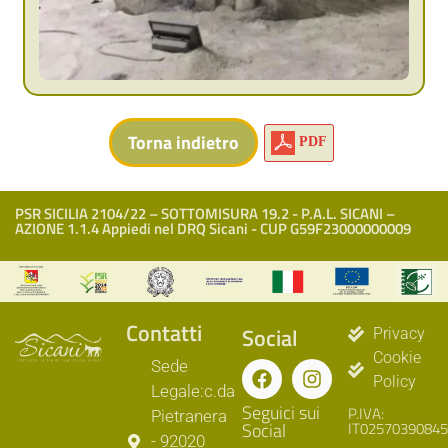
PDF
PSR SICILIA 2104/22 – SOTTOMISURA 19.2 - P.A.L. SICANI –
AZIONE 1.1.4 Appiedi nel DRQ Sicani - CUP G59F23000000009
Contatti
Social
Privacy
Cookie
Sede
Policy
Legale:c.da
Seguici sui
P.IVA:
Pietranera
Social
IT02570390845
- 92020