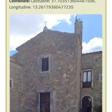
Coordinate:
Latitudine: 37.703513604461506,
Longitudine: 13.26179360477235