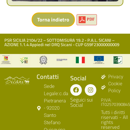
PDF
PSR SICILIA 2104/22 – SOTTOMISURA 19.2 - P.A.L. SICANI –
AZIONE 1.1.4 Appiedi nel DRQ Sicani - CUP G59F23000000009
Contatti
Social
Privacy
Cookie
Sede
Policy
Legale:c.da
Seguici sui
P.IVA:
Pietranera
Social
IT02570390845
- 92020
Tutti i diritti
Santo
riservati - All
rights
Stefano
reserved
Quisquina