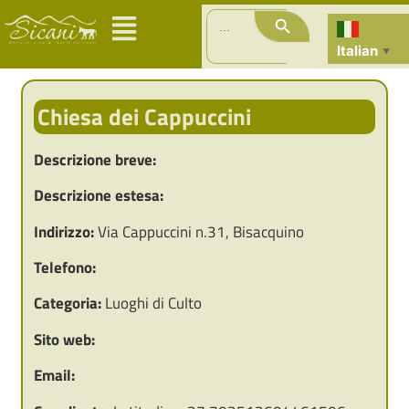
Search Button
Search
for:
Italian
▼
Chiesa dei Cappuccini
Descrizione breve:
Descrizione estesa:
Indirizzo:
Via Cappuccini n.31, Bisacquino
Telefono:
Categoria:
Luoghi di Culto
Sito web:
Email: