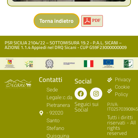
PDF
PSR SICILIA 2104/22 – SOTTOMISURA 19.2 - P.A.L. SICANI –
AZIONE 1.1.4 Appiedi nel DRQ Sicani - CUP G59F23000000009
Contatti
Social
Privacy
Cookie
Sede
Policy
Legale:c.da
Seguici sui
P.IVA:
Pietranera
Social
IT02570390845
- 92020
Tutti i diritti
Santo
riservati - All
rights
Stefano
reserved
Quisquina