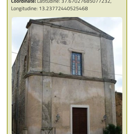
Coordinate:
Latitudine: 37.67027685077232,
Longitudine: 13.23772440525468