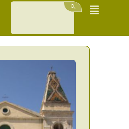
Search Button
Search
for: