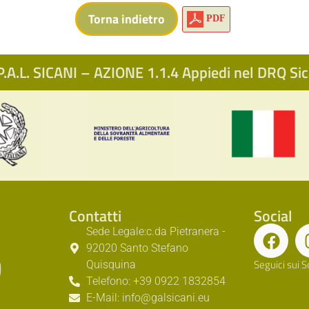
PDF
.A.L. SICANI – AZIONE 1.1.4 Appiedi nel DRQ S
Contatti
Social
Sede Legale:c.da Pietranera -
92020 Santo Stefano
Seguici sui S
Quisquina
Telefono: +39 0922 1832854
E-Mail: info@galsicani.eu