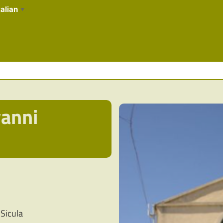
talian
▼
vanni
 Sicula