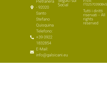
Seguici sui
P.IVA:
Pietranera
Social
IT02570390845
- 92020
Tutti i diritti
Santo
riservati - All
rights
Stefano
reserved
Quisquina
Telefono:
+39 0922
1832854
E-Mail:
info@galsicani.eu