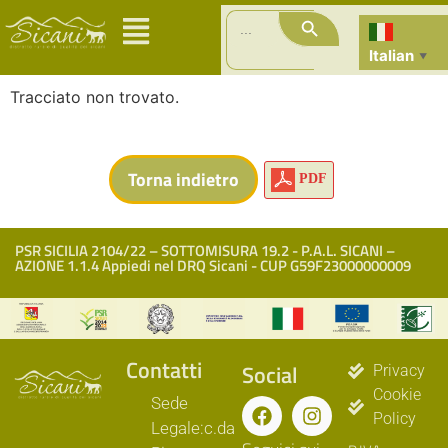
Search Button
Search
for:
Italian
▼
Tracciato non trovato.
PDF
PSR SICILIA 2104/22 – SOTTOMISURA 19.2 - P.A.L. SICANI –
AZIONE 1.1.4 Appiedi nel DRQ Sicani - CUP G59F23000000009
Contatti
Social
Privacy
Cookie
Sede
Policy
Legale:c.da