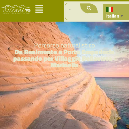
Search Button
Search
for:
Italian
▼
Percorso naturalistico
Da Realmonte a Porto Empedocle
passando per Villaggio Bellavista -
Marinella