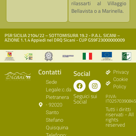
rilassarti al Villaggio
Bellavista o a Marinella.
PSR SICILIA 2104/22 – SOTTOMISURA 19.2 - P.A.L. SICANI –
AZIONE 1.1.4 Appiedi nel DRQ Sicani - CUP G59F23000000009
Contatti
Social
Privacy
Cookie
Sede
Policy
Legale:c.da
Seguici sui
P.IVA:
Pietranera
Social
IT02570390845
- 92020
Tutti i diritti
Santo
riservati - All
rights
Stefano
reserved
Quisquina
Telefono: