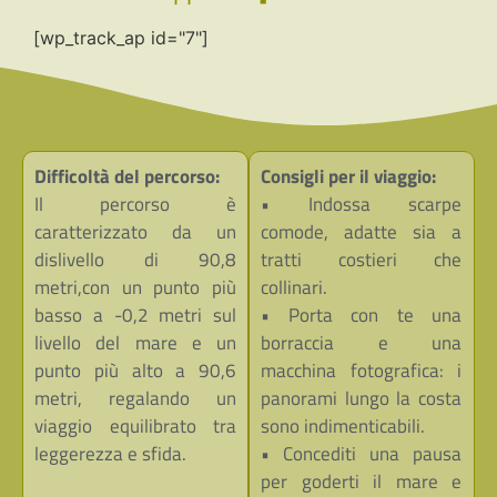
[wp_track_ap id="7"]
Difficoltà del percorso:
Consigli per il viaggio:
Il percorso è
• Indossa scarpe
caratterizzato da un
comode, adatte sia a
dislivello di 90,8
tratti costieri che
metri,con un punto più
collinari.
basso a -0,2 metri sul
• Porta con te una
livello del mare e un
borraccia e una
punto più alto a 90,6
macchina fotografica: i
metri, regalando un
panorami lungo la costa
viaggio equilibrato tra
sono indimenticabili.
leggerezza e sfida.
• Concediti una pausa
per goderti il mare e