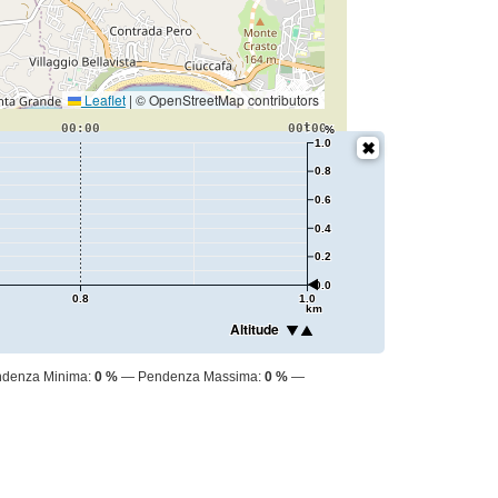
Leaflet
|
© OpenStreetMap contributors
t
00:00
00:00
%
1.0
0.8
0.6
0.4
0.2
0.0
0.8
1.0
km
Altitude
denza Minima:
0 %
Pendenza Massima:
0 %