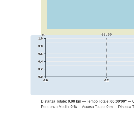
00:00
m
1.0
0.8
0.6
0.4
0.2
0.0
0.0
0.2
Distanza Totale:
0.00 km
Tempo Totale:
00:00'00"
Pendenza Media:
0 %
Ascesa Totale:
0 m
Discesa T