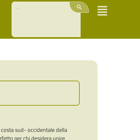
Search Button
Search
for:
a costa sud- occidentale della
rfetto per chi desidera unire