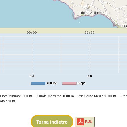
00:00
00:00
0.4
0.6
Altitude
Slope
Quota Minima:
0.00 m
Quota Massima:
0.00 m
Altitudine Media:
0.00 m
Pen
otale:
0 m
PDF