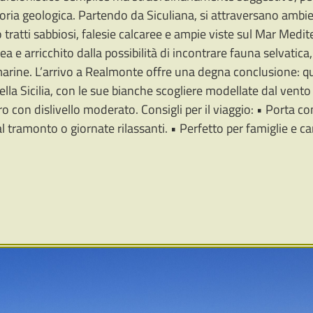
toria geologica. Partendo da Siculiana, si attraversano ambien
 tratti sabbiosi, falesie calcaree e ampie viste sul Mar Medi
 e arricchito dalla possibilità di incontrare fauna selvatica
arine. L’arrivo a Realmonte offre una degna conclusione: qui 
della Sicilia, con le sue bianche scogliere modellate dal vento 
ro con dislivello moderato. Consigli per il viaggio: • Porta 
 tramonto o giornate rilassanti. • Perfetto per famiglie e c