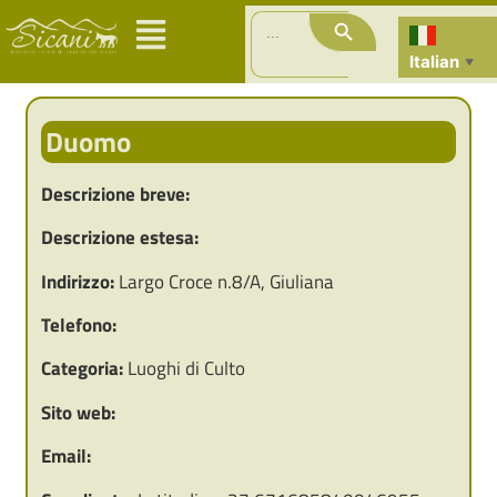
Search Button
Search
for:
Italian
▼
Duomo
Descrizione breve:
Descrizione estesa:
Indirizzo:
Largo Croce n.8/A, Giuliana
Telefono:
Categoria:
Luoghi di Culto
Sito web:
Email: