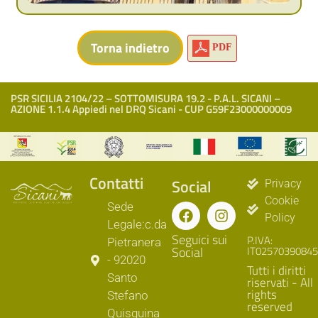
PDF
PSR SICILIA 2104/22 – SOTTOMISURA 19.2 - P.A.L. SICANI –
AZIONE 1.1.4 Appiedi nel DRQ Sicani - CUP G59F23000000009
Contatti
Social
Privacy
Cookie
Sede
Policy
Legale:c.da
Seguici sui
P.IVA:
Pietranera
Social
IT02570390845
- 92020
Tutti i diritti
Santo
riservati - All
rights
Stefano
reserved
Quisquina