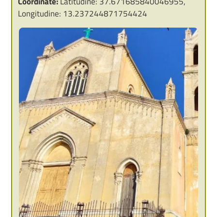
Coordinate:
Latitudine: 37.671685840046955,
Longitudine: 13.237244871754424