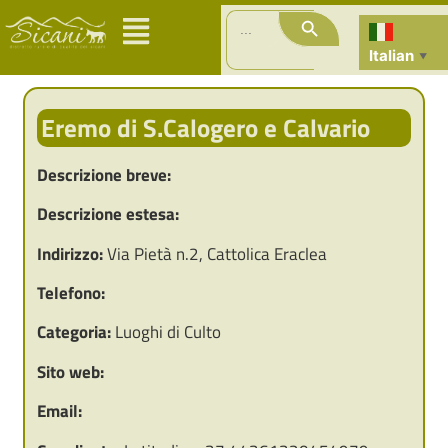
Search Button
Search
for:
Italian
▼
Eremo di S.Calogero e Calvario
Descrizione breve:
Descrizione estesa:
Indirizzo:
Via Pietà n.2, Cattolica Eraclea
Telefono:
Categoria:
Luoghi di Culto
Sito web:
Email: