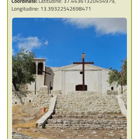
Coordinate:
Latitudine: 37.44361320454979,
Longitudine: 13.39322542698471