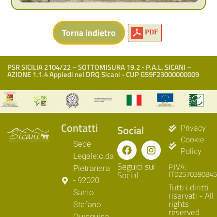
PDF
PSR SICILIA 2104/22 – SOTTOMISURA 19.2 - P.A.L. SICANI –
AZIONE 1.1.4 Appiedi nel DRQ Sicani - CUP G59F23000000009
Contatti
Social
Privacy
Cookie
Sede
Policy
Legale:c.da
Seguici sui
P.IVA:
Pietranera
Social
IT02570390845
- 92020
Tutti i diritti
Santo
riservati - All
rights
Stefano
reserved
Quisquina