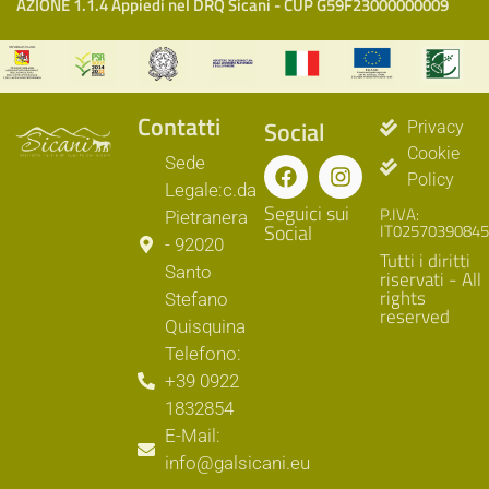
AZIONE 1.1.4 Appiedi nel DRQ Sicani - CUP G59F23000000009
Contatti
Social
Privacy
Cookie
Sede
Policy
Legale:c.da
Seguici sui
P.IVA:
Pietranera
Social
IT02570390845
- 92020
Tutti i diritti
Santo
riservati - All
rights
Stefano
reserved
Quisquina
Telefono:
+39 0922
1832854
E-Mail:
info@galsicani.eu