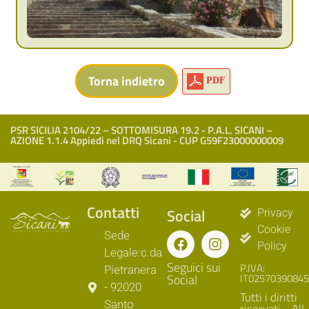
PDF
PSR SICILIA 2104/22 – SOTTOMISURA 19.2 - P.A.L. SICANI –
AZIONE 1.1.4 Appiedi nel DRQ Sicani - CUP G59F23000000009
Contatti
Social
Privacy
Cookie
Sede
Policy
Legale:c.da
Seguici sui
P.IVA:
Pietranera
Social
IT02570390845
- 92020
Tutti i diritti
Santo