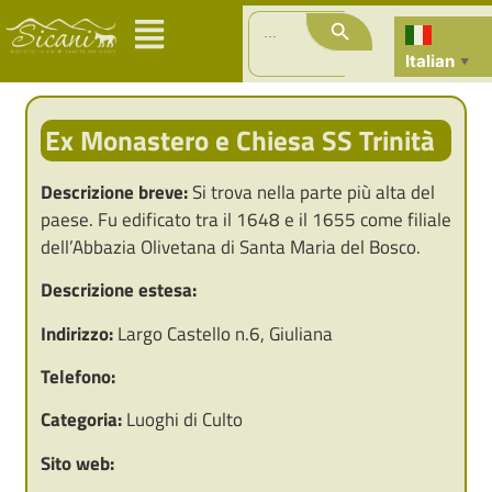
Search Button
Search
for:
Italian
▼
Ex Monastero e Chiesa SS Trinità
Descrizione breve:
Si trova nella parte più alta del
paese. Fu edificato tra il 1648 e il 1655 come filiale
dell’Abbazia Olivetana di Santa Maria del Bosco.
Descrizione estesa:
Indirizzo:
Largo Castello n.6, Giuliana
Telefono:
Categoria:
Luoghi di Culto
Sito web: