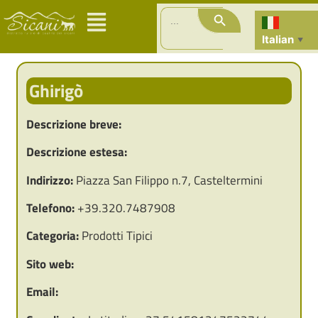
Search Button
Search
for:
Italian
▼
Ghirigò
Descrizione breve:
Descrizione estesa:
Indirizzo:
Piazza San Filippo n.7, Casteltermini
Telefono:
+39.320.7487908
Categoria:
Prodotti Tipici
Sito web:
Email: