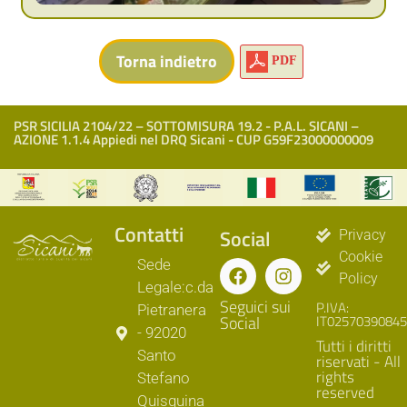
PDF
PSR SICILIA 2104/22 – SOTTOMISURA 19.2 - P.A.L. SICANI –
AZIONE 1.1.4 Appiedi nel DRQ Sicani - CUP G59F23000000009
Contatti
Social
Privacy
Cookie
Sede
Policy
Legale:c.da
Seguici sui
P.IVA:
Pietranera
Social
IT02570390845
- 92020
Tutti i diritti
Santo
riservati - All
rights
Stefano
reserved
Quisquina