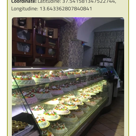
Coordinate:
Latitudine: 37.541581347522744,
Longitudine: 13.643362807840841