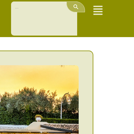
Search Button
Search
for: