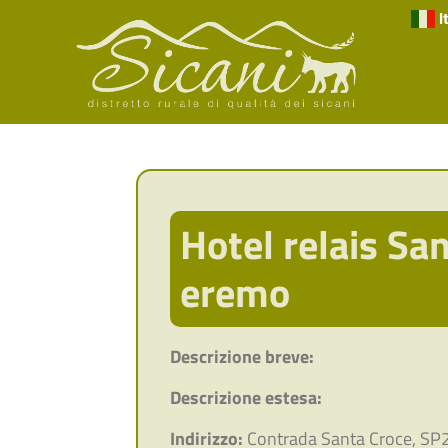
I
Hotel relais San
eremo
Descrizione breve:
Descrizione estesa:
Indirizzo:
Contrada Santa Croce, SP2