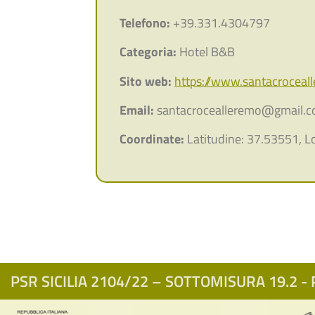
Telefono:
+39.331.4304797
Categoria:
Hotel B&B
Sito web:
https://www.santacroceal
Email:
santacrocealleremo@gmail.
Coordinate:
Latitudine: 37.53551, L
PSR SICILIA 2104/22 – SOTTOMISURA 19.2 - P