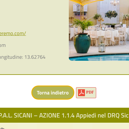
leremo.com/
com
ongitudine: 13.62764
PDF
.A.L. SICANI – AZIONE 1.1.4 Appiedi nel DRQ S