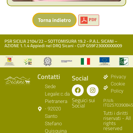
PDF
PSR SICILIA 2104/22 – SOTTOMISURA 19.2 - P.A.L. SICANI –
AZIONE 1.1.4 Appiedi nel DRQ Sicani - CUP G59F23000000009
Contatti
Social
Privacy
Cookie
Sede
Policy
Legale:c.da
Seguici sui
P.IVA:
Pietranera
Social
IT02570390845
- 92020
Tutti i diritti
Santo
riservati - All
rights
Stefano
reserved
Quisquina