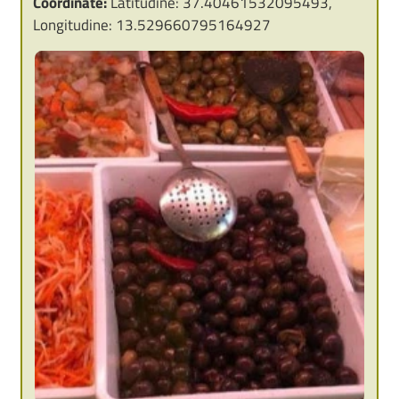
Coordinate:
Latitudine: 37.40461532095493,
Longitudine: 13.529660795164927