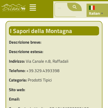
Search Button
Search
for:
Italian
▼
I Sapori della Montagna
Descrizione breve:
Descrizione estesa:
Indirizzo:
Via Canale n.8, Raffadali
Telefono:
+39.329.4393398
Categoria:
Prodotti Tipici
Sito web:
Email: