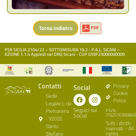
PDF
PSR SICILIA 2104/22 – SOTTOMISURA 19.2 - P.A.L. SICANI –
AZIONE 1.1.4 Appiedi nel DRQ Sicani - CUP G59F23000000009
Contatti
Social
Privacy
Cookie
Sede
Policy
Legale:c.da
Seguici sui
P.IVA:
Pietranera
Social
IT02570390845
- 92020
Tutti i diritti
Santo
riservati - All
rights
Stefano