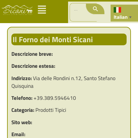
Search Button
Search
for:
Italian
▼
Il Forno dei Monti Sicani
Descrizione breve:
Descrizione estesa:
Indirizzo:
Via delle Rondini n.12, Santo Stefano
Quisquina
Telefono:
+39.389.5946410
Categoria:
Prodotti Tipici
Sito web:
Email: