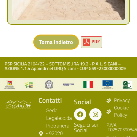
PDF
PSR SICILIA 2104/22 – SOTTOMISURA 19.2 - P.A.L. SICANI –
AZIONE 1.1.4 Appiedi nel DRQ Sicani - CUP G59F23000000009
Contatti
Social
Privacy
Cookie
Sede
Policy
Legale:c.da
Seguici sui
P.IVA:
Pietranera
Social
IT02570390845
- 92020