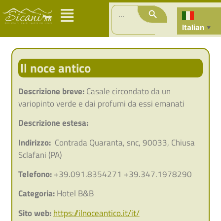
Search Button
Search
for:
Italian
▼
Il noce antico
Descrizione breve:
Casale circondato da un
variopinto verde e dai profumi da essi emanati
Descrizione estesa:
Indirizzo:
Contrada Quaranta, snc, 90033, Chiusa
Sclafani (PA)
Telefono:
+39.091.8354271 +39.347.1978290
Categoria:
Hotel B&B
Sito web:
https://ilnoceantico.it/it/