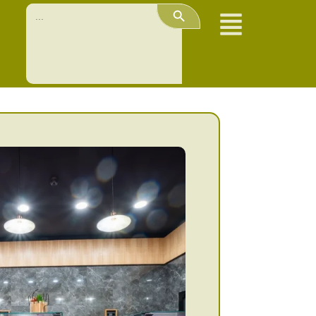
Search Button
Search
for: