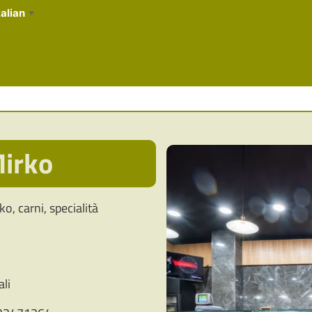
talian
▼
Mirko
o, carni, specialità
ali