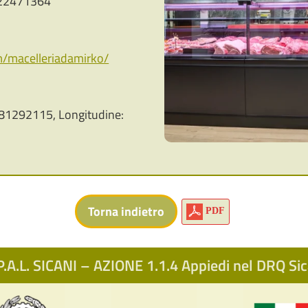
22471364
m/macelleriadamirko/
81292115, Longitudine:
PDF
.A.L. SICANI – AZIONE 1.1.4 Appiedi nel DRQ S