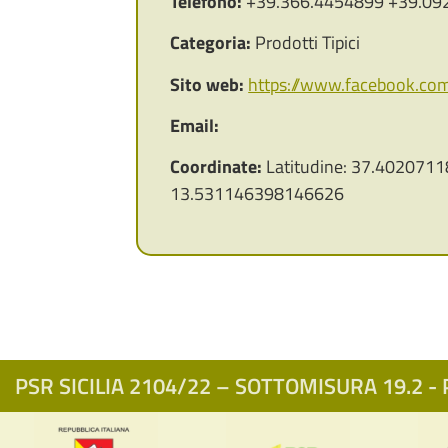
Telefono:
+39.366.4454899 +39.09
Categoria:
Prodotti Tipici
Sito web:
https://www.facebook.co
Email:
Coordinate:
Latitudine: 37.4020711
13.531146398146626
PSR SICILIA 2104/22 – SOTTOMISURA 19.2 - P