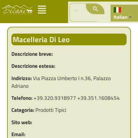
Search Button
Search
for:
Italian
▼
Macelleria Di Leo
Descrizione breve:
Descrizione estesa:
Indirizzo:
Via Piazza Umberto I n.36, Palazzo
Adriano
Telefono:
+39.320.9318977 +39.351.1608454
Categoria:
Prodotti Tipici
Sito web:
Email: