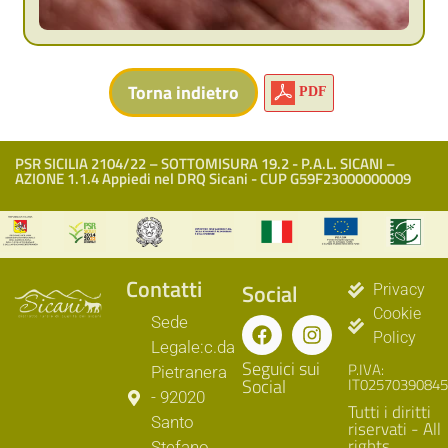
PDF
PSR SICILIA 2104/22 – SOTTOMISURA 19.2 - P.A.L. SICANI –
AZIONE 1.1.4 Appiedi nel DRQ Sicani - CUP G59F23000000009
Contatti
Social
Privacy
Cookie
Sede
Policy
Legale:c.da
Seguici sui
P.IVA:
Pietranera
Social
IT02570390845
- 92020
Tutti i diritti
Santo
riservati - All
rights
Stefano