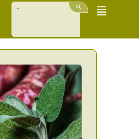
Search Button
Search
for: