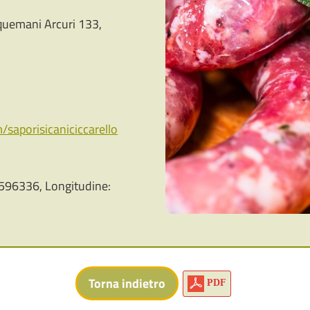
uemani Arcuri 133,
saporisicaniciccarello
596336, Longitudine:
PDF