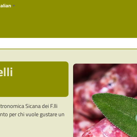
talian
▼
lli
tronomica Sicana dei F.lli
mento per chi vuole gustare un