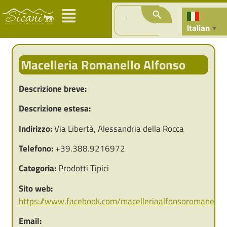
Search Button
Search
for:
Italian
▼
Macelleria Romanello Alfonso
Descrizione breve:
Descrizione estesa:
Indirizzo:
Via Libertà, Alessandria della Rocca
Telefono:
+39.388.9216972
Categoria:
Prodotti Tipici
Sito web:
https://www.facebook.com/macelleriaalfonsoromanello/
Email: