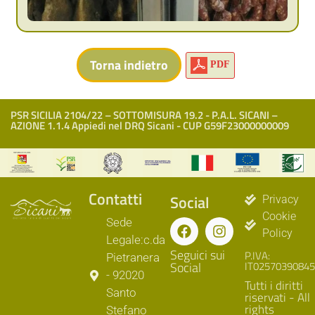
PDF
PSR SICILIA 2104/22 – SOTTOMISURA 19.2 - P.A.L. SICANI –
AZIONE 1.1.4 Appiedi nel DRQ Sicani - CUP G59F23000000009
Contatti
Social
Privacy
Cookie
Sede
Policy
Legale:c.da
Seguici sui
P.IVA:
Pietranera
Social
IT02570390845
- 92020
Tutti i diritti
Santo
riservati - All
rights
Stefano