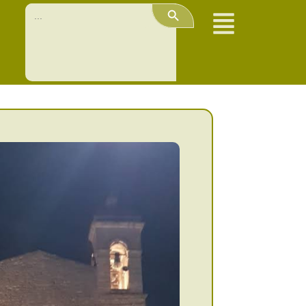
Search Button
Search
for: