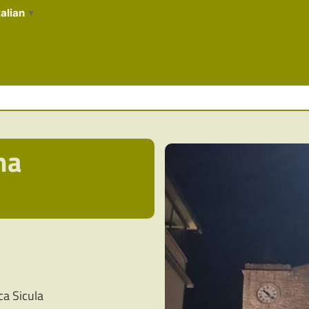
talian
▼
ma
ca Sicula