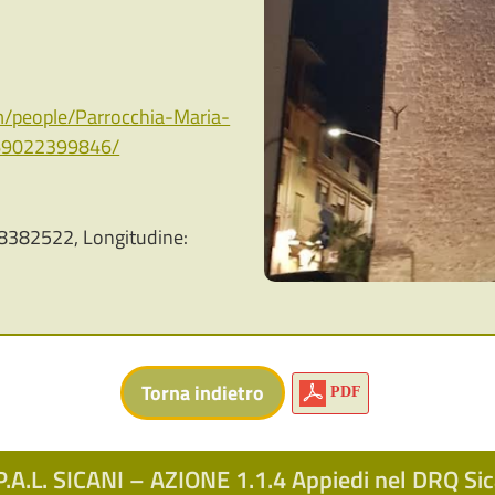
m/people/Parrocchia-Maria-
069022399846/
8382522, Longitudine:
PDF
.A.L. SICANI – AZIONE 1.1.4 Appiedi nel DRQ S