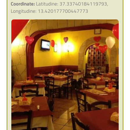
Coordinate:
Latitudine: 37.33740184119793,
Longitudine: 13.420177700447773