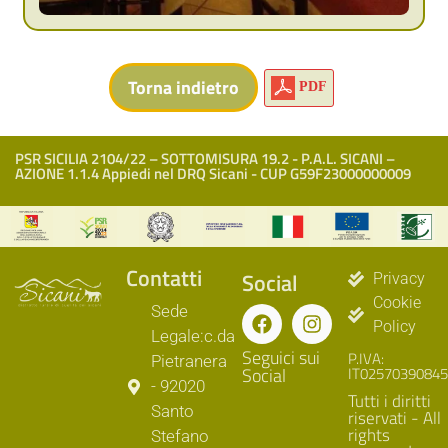
PDF
PSR SICILIA 2104/22 – SOTTOMISURA 19.2 - P.A.L. SICANI –
AZIONE 1.1.4 Appiedi nel DRQ Sicani - CUP G59F23000000009
Contatti
Social
Privacy
Cookie
Sede
Policy
Legale:c.da
Seguici sui
P.IVA:
Pietranera
Social
IT02570390845
- 92020
Tutti i diritti
Santo
riservati - All
rights
Stefano