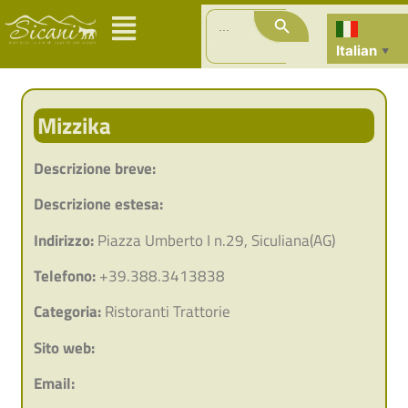
Search Button
Search
for:
Italian
▼
Mizzika
Descrizione breve:
Descrizione estesa:
Indirizzo:
Piazza Umberto I n.29, Siculiana(AG)
Telefono:
+39.388.3413838
Categoria:
Ristoranti Trattorie
Sito web:
Email: