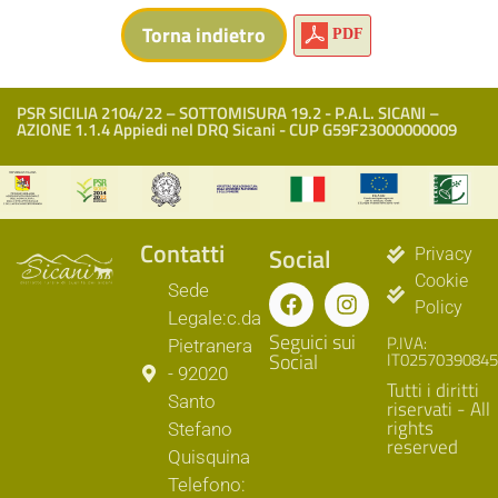
PDF
PSR SICILIA 2104/22 – SOTTOMISURA 19.2 - P.A.L. SICANI –
AZIONE 1.1.4 Appiedi nel DRQ Sicani - CUP G59F23000000009
Contatti
Social
Privacy
Cookie
Sede
Policy
Legale:c.da
Seguici sui
P.IVA:
Pietranera
Social
IT02570390845
- 92020
Tutti i diritti
Santo
riservati - All
rights
Stefano
reserved
Quisquina
Telefono: