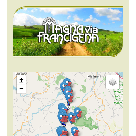
+
−
4
8
12
16
20
24