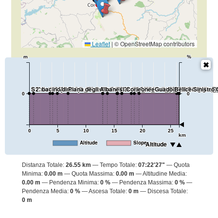
Leaflet
|
© OpenStreetMap contributors
m
%
S.Cristina Gela
2. bacino di Piana degli Albanesi
2. Monreale_Portella S.Agata
2. punto panoramico
fonte 2.1
fonte 2.2
2. Monreale_Santuario Maria SS.del Rosar
fonte 2.3
2. Monreale_Torre del Saladino
2. Monrelae_Polveriera Militare
2. Corleone_Guado Belice Sinistro
2. riserva orientata Bosco della F
2. Corleone_Gole del Drago
2. Corleone_Rocca Argenter
2. Corleone_Pizzo Nicolosi
Corleone
2. Corleone_
2. Corleone_
2. Corleone_
2. Corleone_
2. Corleone_
2. Corleone_
2.Corleone_M
2. Corleone
2. Corleone_
0
0
0
5
10
15
20
25
km
Altitude
Slope
Altitude
Distanza Totale:
26.55 km
Tempo Totale:
07:22'27"
Quota
Minima:
0.00 m
Quota Massima:
0.00 m
Altitudine Media:
0.00 m
Pendenza Minima:
0 %
Pendenza Massima:
0 %
Pendenza Media:
0 %
Ascesa Totale:
0 m
Discesa Totale:
0 m