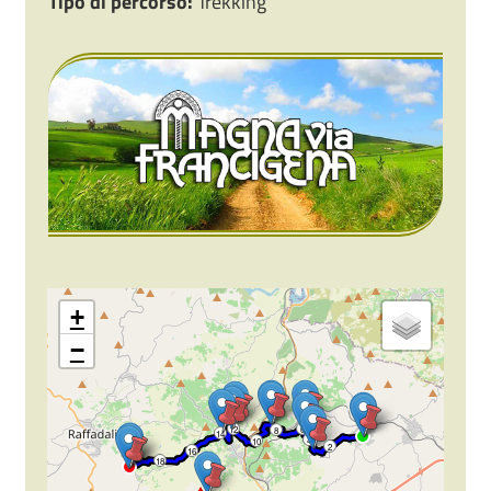
Tipo di percorso:
Trekking
+
−
12
6
8
14
4
10
2
16
18