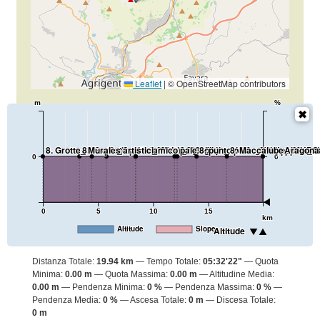
Leaflet
|
© OpenStreetMap contributors
m
%
8. Grotte_ Murales artistici
8. Grotte_Petra di Calathansuderj
8. punto panoramico pale eoliche
8. Comitini_Miniere - Osservatorio
Comitini
8. Comitini_San Giacomo Maggiore
Aragona
8. Aragona_Chiesa Madre - MUDI
8. punto panoramico Aragona
8. Maccalube
Joppolo
8. Joppolo_C
0
0
0
5
10
15
km
Altitude
Slope
Altitude
Distanza Totale:
19.94 km
Tempo Totale:
05:32'22"
Quota
Minima:
0.00 m
Quota Massima:
0.00 m
Altitudine Media:
0.00 m
Pendenza Minima:
0 %
Pendenza Massima:
0 %
Pendenza Media:
0 %
Ascesa Totale:
0 m
Discesa Totale:
0 m