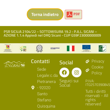
PDF
PSR SICILIA 2104/22 – SOTTOMISURA 19.2 - P.A.L. SICANI –
AZIONE 1.1.4 Appiedi nel DRQ Sicani - CUP G59F23000000009
Contatti
Social
Privacy
Cookie
Sede
Policy
Legale:c.da
Seguici sui
P.IVA:
Pietranera
Social
IT02570390845
- 92020
Tutti i diritti
Santo
riservati - All
rights
Stefano
reserved
Quisquina