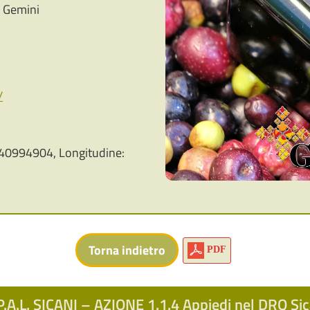
i Gemini
/
40994904, Longitudine:
PDF
.A.L. SICANI – AZIONE 1.1.4 Appiedi nel DRQ S