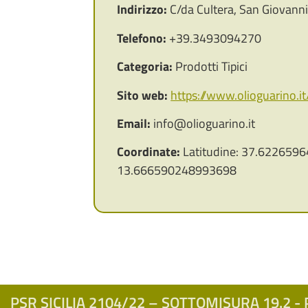
Indirizzo:
C/da Cultera, San Giovann
Telefono:
+39.3493094270
Categoria:
Prodotti Tipici
Sito web:
https://www.olioguarino.it
Email:
info@olioguarino.it
Coordinate:
Latitudine: 37.6226596
13.666590248993698
PSR SICILIA 2104/22 – SOTTOMISURA 19.2 - P