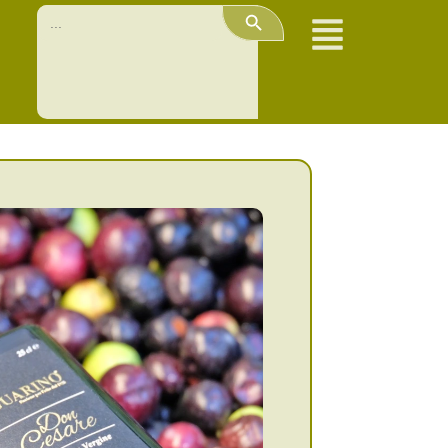
Search Button
Search
for: