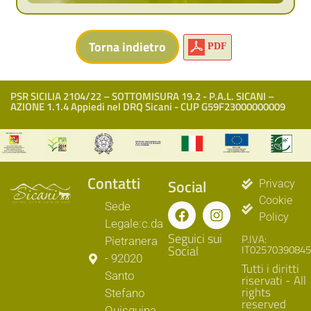
PDF
PSR SICILIA 2104/22 – SOTTOMISURA 19.2 - P.A.L. SICANI –
AZIONE 1.1.4 Appiedi nel DRQ Sicani - CUP G59F23000000009
Contatti
Social
Privacy
Cookie
Sede
Policy
Legale:c.da
Seguici sui
P.IVA:
Pietranera
Social
IT02570390845
- 92020
Tutti i diritti
Santo
riservati - All
rights
Stefano
reserved
Quisquina