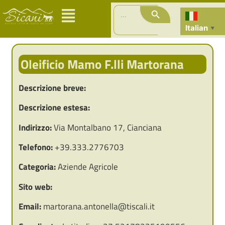
Search Button
Search
for:
Italian
▼
Oleificio Mamo F.lli Martorana
Descrizione breve:
Descrizione estesa:
Indirizzo:
Via Montalbano 17, Cianciana
Telefono:
+39.333.2776703
Categoria:
Aziende Agricole
Sito web:
Email:
martorana.antonella@tiscali.it