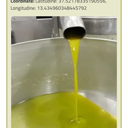
Coordinate:
Latitudine: 37.52178335190556,
Longitudine: 13.434960348445792