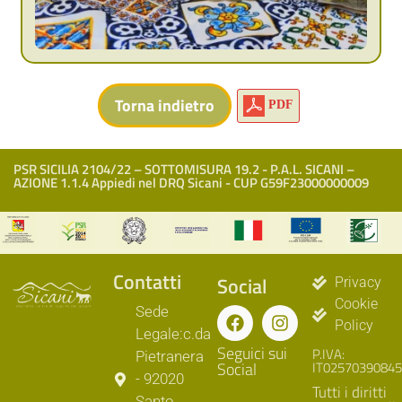
PDF
PSR SICILIA 2104/22 – SOTTOMISURA 19.2 - P.A.L. SICANI –
AZIONE 1.1.4 Appiedi nel DRQ Sicani - CUP G59F23000000009
Contatti
Social
Privacy
Cookie
Sede
Policy
Legale:c.da
Seguici sui
P.IVA:
Pietranera
Social
IT02570390845
- 92020
Tutti i diritti
Santo