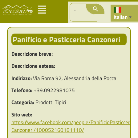
Search Button
Search
for:
Italian
▼
Panificio e Pasticceria Canzoneri
Descrizione breve:
Descrizione estesa:
Indirizzo:
Via Roma 92, Alessandria della Rocca
Telefono:
+39.0922981075
Categoria:
Prodotti Tipici
Sito web:
https://www.facebook.com/people/PanificioPasticceria-
Canzoneri/100052160181110/