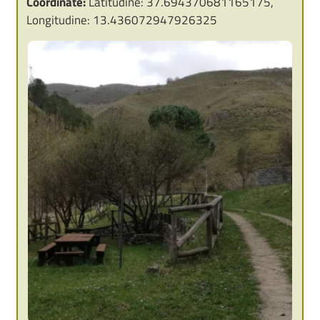
Coordinate:
Latitudine: 37.694370681165175,
Longitudine: 13.436072947926325