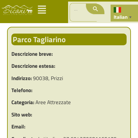
Search Button
Search
for:
Italian
▼
Parco Tagliarino
Descrizione breve:
Descrizione estesa:
Indirizzo:
90038, Prizzi
Telefono:
Categoria:
Aree Attrezzate
Sito web:
Email: