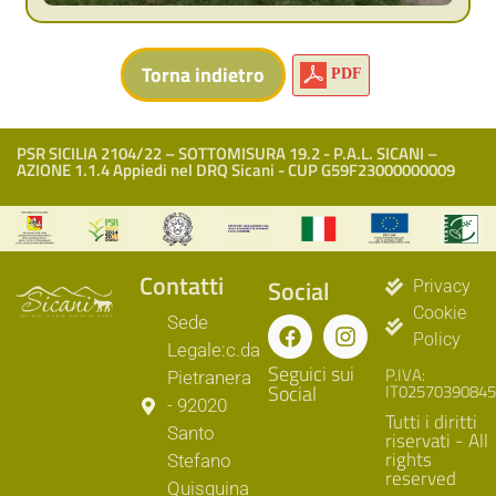
PDF
PSR SICILIA 2104/22 – SOTTOMISURA 19.2 - P.A.L. SICANI –
AZIONE 1.1.4 Appiedi nel DRQ Sicani - CUP G59F23000000009
Contatti
Social
Privacy
Cookie
Sede
Policy
Legale:c.da
Seguici sui
P.IVA:
Pietranera
Social
IT02570390845
- 92020
Tutti i diritti
Santo
riservati - All
rights
Stefano
reserved
Quisquina