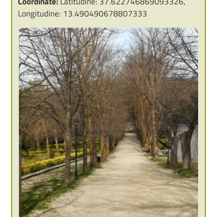
Coordinate:
Latitudine: 37.622746869093326,
Longitudine: 13.490490678807333