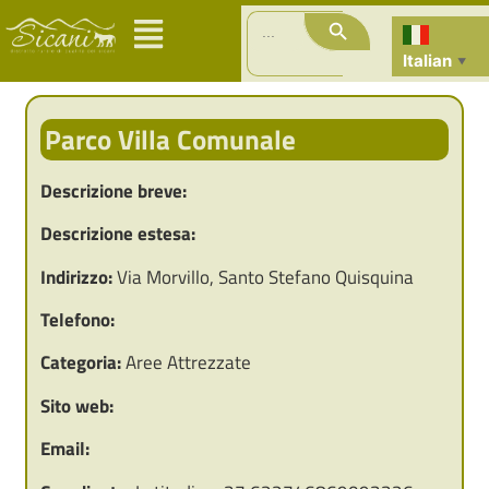
Search Button
Search
for:
Italian
▼
Parco Villa Comunale
Descrizione breve:
Descrizione estesa:
Indirizzo:
Via Morvillo, Santo Stefano Quisquina
Telefono:
Categoria:
Aree Attrezzate
Sito web:
Email: