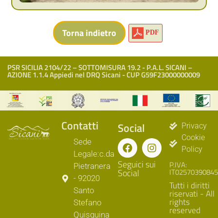
PDF
PSR SICILIA 2104/22 – SOTTOMISURA 19.2 - P.A.L. SICANI –
AZIONE 1.1.4 Appiedi nel DRQ Sicani - CUP G59F23000000009
Contatti
Social
Privacy
Cookie
Sede
Policy
Legale:c.da
Seguici sui
P.IVA:
Pietranera
Social
IT02570390845
- 92020
Tutti i diritti
Santo
riservati - All
rights
Stefano
reserved
Quisquina