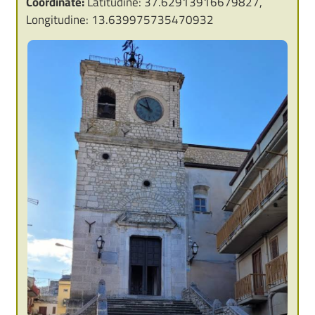
Coordinate:
Latitudine: 37.62913916679827,
Longitudine: 13.639975735470932