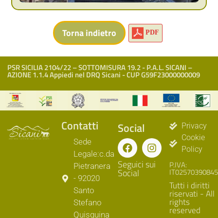
PDF
PSR SICILIA 2104/22 – SOTTOMISURA 19.2 - P.A.L. SICANI –
AZIONE 1.1.4 Appiedi nel DRQ Sicani - CUP G59F23000000009
Contatti
Social
Privacy
Cookie
Sede
Policy
Legale:c.da
Seguici sui
P.IVA:
Pietranera
Social
IT02570390845
- 92020
Tutti i diritti
Santo
riservati - All
rights
Stefano
reserved
Quisquina