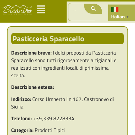
Search Button
Search
for:
Italian
▼
Pasticceria Sparacello
Descrizione breve:
I dolci proposti da Pasticceria
Sparacello sono tutti rigorosamente artigianali e
realizzati con ingredienti locali, di primissima
scelta.
Descrizione estesa:
Indirizzo:
Corso Umberto I n.167, Castronovo di
Sicilia
Telefono:
+39,339.8228334
Categoria:
Prodotti Tipici