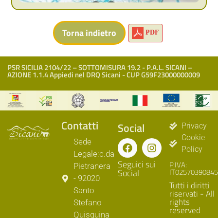
PDF
PSR SICILIA 2104/22 – SOTTOMISURA 19.2 - P.A.L. SICANI –
AZIONE 1.1.4 Appiedi nel DRQ Sicani - CUP G59F23000000009
Contatti
Social
Privacy
Cookie
Sede
Policy
Legale:c.da
Seguici sui
P.IVA:
Pietranera
Social
IT02570390845
- 92020
Tutti i diritti
Santo
riservati - All
rights
Stefano
reserved
Quisquina