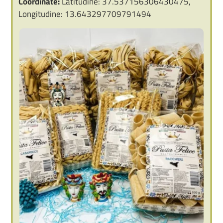
Coordinate:
Latitudine: 37.537156306430475,
Longitudine: 13.643297709791494