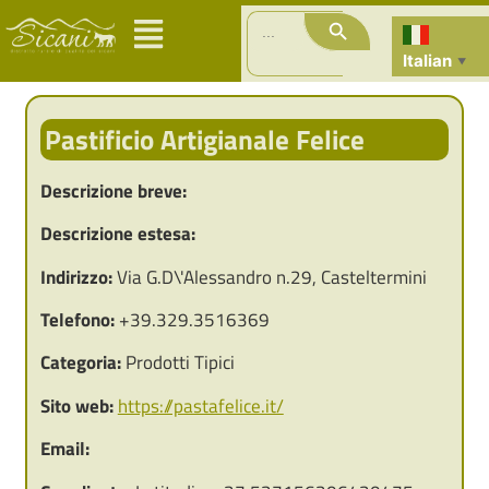
Search Button
Search
for:
Italian
▼
Pastificio Artigianale Felice
Descrizione breve:
Descrizione estesa:
Indirizzo:
Via G.D\'Alessandro n.29, Casteltermini
Telefono:
+39.329.3516369
Categoria:
Prodotti Tipici
Sito web:
https://pastafelice.it/
Email: