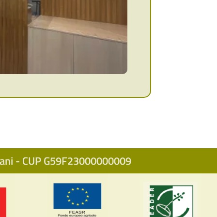
icani - CUP G59F23000000009