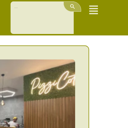
Search Button
Search
for: