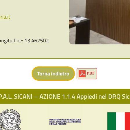
ia.it
ongitudine: 13.462502
PDF
.A.L. SICANI – AZIONE 1.1.4 Appiedi nel DRQ S