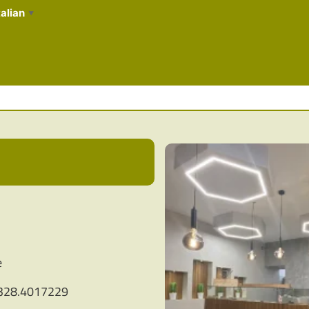
talian
▼
e
328.4017229